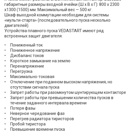
габаритные размеры входной ячейки (Ш х В х Г): 800 х 2300
х1300 (1500) мм. Максимальный вес — 500 кг.
Шкаф выходной коммутации необходим для системы
«мульти-старта» (последовательного пуска несколько
двигателей).
Устройства плавного пуска VEDASTART имеют ряд
встроенных защит двигателя:
Пониженный ток
Пониженное напряжение
Дисбаланс токов
Короткое замыкание на землю
Перенапряжение
Перегрузка
Максимально-токовая
Отключение при поданном высоком напряжения, но
отсутствии сигнала пуска
Запрет работы при разомкнутом шунтирующем контакторе
Запрет работы при превышении количества пусков в
течение заданного интервала времени
Потеря фазы
Неверное чередование фаз
Перегрев радиатора тиристоров
Пробой тиристора
Превышение времени пуска