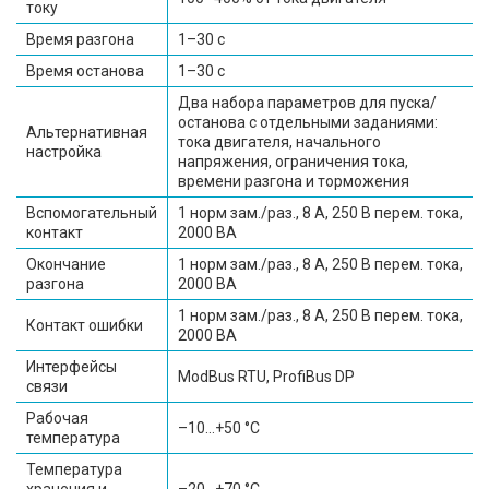
току
Время разгона
1–30 с
Время останова
1–30 с
Два набора параметров для пуска/
останова с отдельными заданиями:
Альтернативная
тока двигателя, начального
настройка
напряжения, ограничения тока,
времени разгона и торможения
Вспомогательный
1 норм зам./раз., 8 А, 250 В перем. тока,
контакт
2000 ВА
Окончание
1 норм зам./раз., 8 А, 250 В перем. тока,
разгона
2000 ВА
1 норм зам./раз., 8 А, 250 В перем. тока,
Контакт ошибки
2000 ВА
Интерфейсы
ModBus RTU, ProfiBus DP
связи
Рабочая
–10…+50 °C
температура
Температура
хранения и
–20…+70 °C