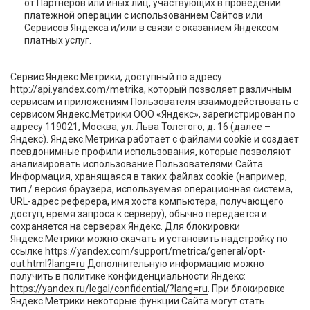
от Партнеров или иных лиц, участвующих в проведении
платежной операции с использованием Сайтов или
Сервисов Яндекса и/или в связи с оказанием Яндексом
платных услуг.
Сервис Яндекс.Метрики, доступный по адресу
http://api.yandex.com/metrika
, который позволяет различным
сервисам и приложениям Пользователя взаимодействовать с
сервисом Яндекс.Метрики ООО «Яндекс», зарегистрирован по
адресу 119021, Москва, ул. Льва Толстого, д. 16 (далее –
Яндекс). Яндекс.Метрика работает с файлами cookie и создает
псевдонимные профили использования, которые позволяют
анализировать использование Пользователями Сайта.
Информация, хранящаяся в таких файлах cookie (например,
тип / версия браузера, используемая операционная система,
URL-адрес реферера, имя хоста компьютера, получающего
доступ, время запроса к серверу), обычно передается и
сохраняется на серверах Яндекс. Для блокировки
Яндекс.Метрики можно скачать и установить надстройку по
ссылке
https://yandex.com/support/metrica/general/opt-
out.html?lang=ru
Дополнительную информацию можно
получить в политике конфиденциальности Яндекс:
https://yandex.ru/legal/confidential/?lang=ru
.
При блокировке
Яндекс.Метрики некоторые функции Сайта могут стать