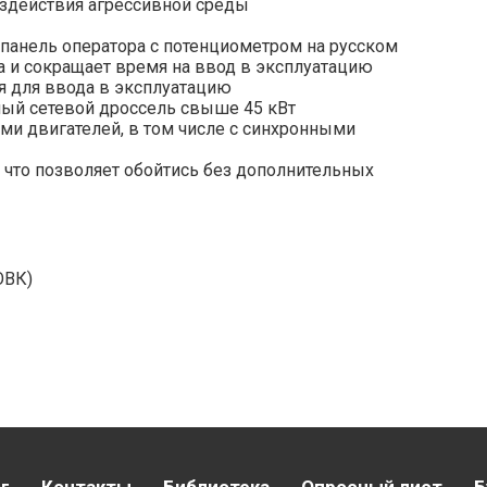
оздействия агрессивной среды
панель оператора с потенциометром на русском
та и сокращает время на ввод в эксплуатацию
я для ввода в эксплуатацию
ный сетевой дроссель свыше 45 кВт
ми двигателей, в том числе с синхронными
 что позволяет обойтись без дополнительных
ОВК)
г
Контакты
Библиотека
Опросный лист
Б