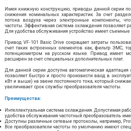
Имея книжную конструкцию, приводы данной серии поз
снижения номинальных характеристик. За счет разд
потока воздуха через электронные компоненты, чт
частоты. Эффективная система охлаждения позволяет р
Для удобства обслуживания устройство имеет съемные
Привод VF-101 Basic Drive сокращает затраты пользов
счет таких встроенных элементов как, фильтр ЭМС, т
потенциометром на русском языке. Привод имеет м
расширен за счет специальных дополнительных плат.
Для данной серии доступна автоматическая адаптация 
позволяет быстро и просто произвести ввод в эксплуа
кВт и выше) на звене постоянного тока, который снижа
увеличивает срок службы преобразователя частоты.
Преимущества
:
Интеллектуальная система охлаждения. Допустимая раб
удобства обслуживания частотный преобразователь им
Доступны различные сетевые протоколы, например, Profib
Все преобразователи частоты по умолчанию имеют спец