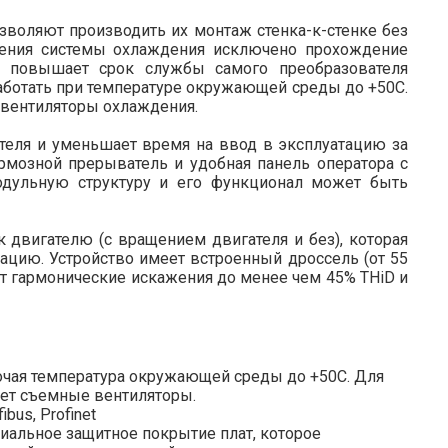
воляют производить их монтаж стенка-к-стенке без
еления системы охлаждения исключено прохождение
о повышает срок службы самого преобразователя
аботать при температуре окружающей среды до +50С.
 вентиляторы охлаждения.
ателя и уменьшает время на ввод в эксплуатацию за
ормозной прерыватель и удобная панель оператора с
одульную структуру и его функционал может быть
к двигателю (с вращением двигателя и без), которая
тацию. Устройство имеет встроенный дроссель (от 55
ет гармонические искажения до менее чем 45% THiD и
очая температура окружающей среды до +50С. Для
еет съемные вентиляторы.
us, Profinet
иальное защитное покрытие плат, которое