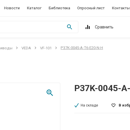
Новости
Каталог
Библиотека
Опросный лист
Контакты
Сравнить
P37K-0045-A-T6-E20-N-H
риводы
VEDA
VF-101
P37K-0045-A
В изб
На складе