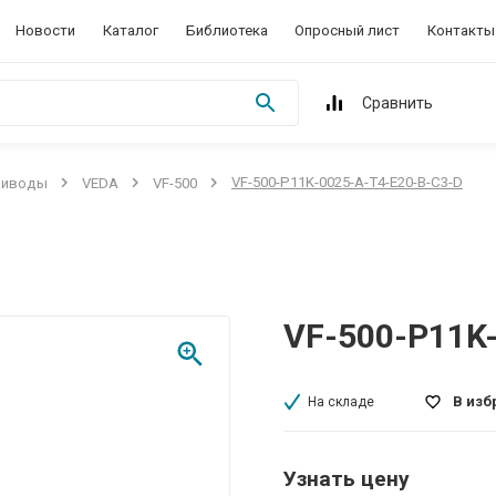
Новости
Каталог
Библиотека
Опросный лист
Контакты
Сравнить
VF-500-P11K-0025-A-T4-E20-B-C3-D
риводы
VEDA
VF-500
VF-500-P11K
В изб
На складе
Узнать цену