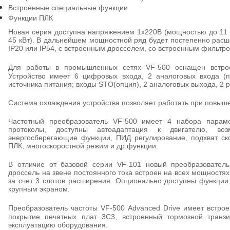
Встроенные специальные функции
Функции ПЛК
Новая серия доступна напряжением 1х220В (мощностью до 11 к
45 кВт). В дальнейшем мощностной ряд будет постепенно расш
IP
20 или
IP
54, с встроенным дросселем, со встроенным фильтро
Для работы в промышленных сетях
VF
-500 оснащен встр
Устройство имеет 6 цифровых входа, 2 аналоговых входа (
источника питания; входы
STO
(опция), 2 аналоговых выхода, 2
Система охлаждения устройства позволяет работать при повы
Частотный преобразователь
VF
-500 имеет 4 набора параме
протоколы, доступны автоадаптация к двигателю, воз
энергосберегающие функции, ПИД регулирование, подхват ско
ПЛК, многоскоростной режим и др.функции.
В отличие от базовой серии
VF
-101 новый преобразователь
дроссель на звене постоянного тока встроен на всех мощност
за счет 3 слотов расширения. Опционально доступны функци
крупным экраном.
Преобразователь частоты
VF
-500
Advanced
Drive
имеет встрое
покрытие печатных плат 3С3, встроенный тормозной транзи
эксплуатацию оборудования.