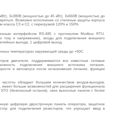
Вт), 3х380В (мощностью до 45 кВт), 3х660В (мощностью до
иряться. Возможно исполнение со степенью защиты корпуса
м класса С3 и С2, с перегрузкой 120% и 150%.
оенным интерфейсом
RS
-485 с протоколом
Modbus
RTU
.
по току и напряжению), входы для подключения внешнего
 релейных выхода, 1 цифровой выход.
шенных температурах окружающей среды до +50С.
тров двигателя, поддерживаются все известные сетевые
можность подключения внешнего источника питания,
рости и автозапуск после исчезновения питания, функции
 частоты обладает большим количеством входов-выходов,
ях, имеет больше возможностей для расширения функционала
и
STO
(безопасный останов), свои выносные панели с более
нную цифровую двухстрочную панель оператора, защитное
стор для подключения резисторов, что упрощает ввод в