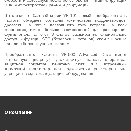
скорости и автозапуск после исчезновения питания, функции
ПЛК, многоскоростной режим и др.функции.
В отличие от базовой серии
VF
-101 новый преобразователь
частоты обладает большим количеством входов-выходов,
дроссель на звене постоянного тока встроен на всех
мощностях, имеет больше возможностей для расширения
функционала за счет 3 слотов расширения. Опционально
доступны функции
STO
(безопасный останов), свои выносные
панели с более крупным экраном.
Преобразователь частоты
VF
-500
Advanced
Drive
имеет
встроенную цифровую двухстрочную панель оператора,
защитное покрытие печатных плат 3С3, встроенный
тормозной транзистор для подключения резисторов, что
упрощает ввод в эксплуатацию оборудования.
О компании