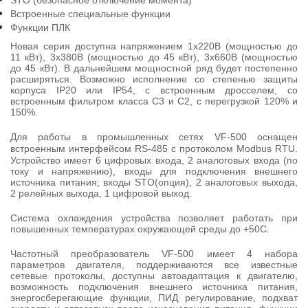
STO (безопасное отключение момента)
Встроенные специальные функции
Функции ПЛК
Новая серия доступна напряжением 1х220В (мощностью до
11 кВт), 3х380В (мощностью до 45 кВт), 3х660В (мощностью
до 45 кВт). В дальнейшем мощностной ряд будет постепенно
расширяться. Возможно исполнение со степенью защиты
корпуса
IP
20 или
IP
54, с встроенным дросселем, со
встроенным фильтром класса С3 и С2, с перегрузкой 120% и
150%.
Для работы в промышленных сетях
VF
-500 оснащен
встроенным интерфейсом
RS
-485 с протоколом
Modbus
RTU
.
Устройство имеет 6 цифровых входа, 2 аналоговых входа (по
току и напряжению), входы для подключения внешнего
источника питания; входы
STO
(опция), 2 аналоговых выхода,
2 релейных выхода, 1 цифровой выход.
Система охлаждения устройства позволяет работать при
повышенных температурах окружающей среды до +50С.
Частотный преобразователь
VF
-500 имеет 4 набора
параметров двигателя, поддерживаются все известные
сетевые протоколы, доступны автоадаптация к двигателю,
возможность подключения внешнего источника питания,
энергосберегающие функции, ПИД регулирование, подхват