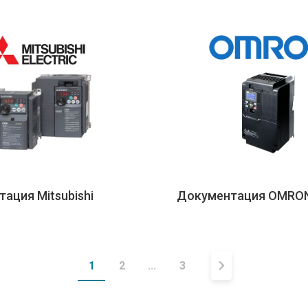
ация Mitsubishi
Документация OMRO
1
2
...
3