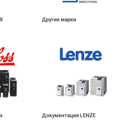
X
Другие марки
s
Документация LENZE